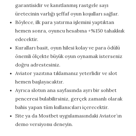
garantisidir ve kanıtlanmış rastgele sayı
üretecinin varlığı şeffaf oyun koşulları sağlar.
Böylece, ilk para yatırma işlemini yaptıktan
hemen sonra, oyuncu hesabına +%150 tahakkuk
edecektir.
Kuralları basit, oyun hilesi kolay ve para ödülü
önemli ölçekte büyük oyun oynamak isterseniz
doğru adrestesiniz.
Aviator yazıtına tıklamanız yeterlidir ve slot
hemen başlayacaktır.
Ayrıca slotun ana sayfasında ayrı bir sohbet
penceresi bulabilirsiniz, gerçek zamanlı olarak
bahis yapan tüm kullanıcıları içerecektir.
Site ya da Mostbet uygulamasındaki Aviator’ın
demo versiyonu deneyin.