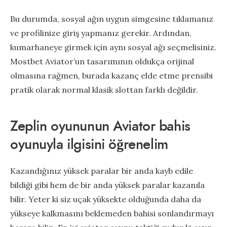
Bu durumda, sosyal ağın uygun simgesine tıklamanız
ve profilinize giriş yapmanız gerekir. Ardından,
kumarhaneye girmek için aynı sosyal ağı seçmelisiniz.
Mostbet Aviator’un tasarımının oldukça orijinal
olmasına rağmen, burada kazanç elde etme prensibi
pratik olarak normal klasik slottan farklı değildir.
Zeplin oyununun Aviator bahis
oyunuyla ilgisini öğrenelim
Kazandığınız yüksek paralar bir anda kayb edile
bildiği gibi hem de bir anda yüksek paralar kazanıla
bilir. Yeter ki siz uçak yüksekte olduğunda daha da
yükseye kalkmasını beklemeden bahisi sonlandırmayı