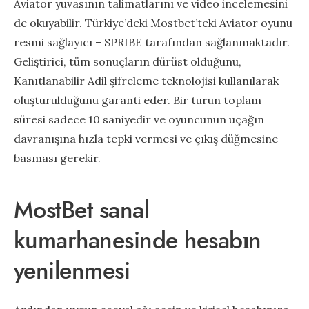
Aviator yuvasının talimatlarını ve video incelemesini
de okuyabilir. Türkiye’deki Mostbet’teki Aviator oyunu
resmi sağlayıcı – SPRIBE tarafından sağlanmaktadır.
Geliştirici, tüm sonuçların dürüst olduğunu,
Kanıtlanabilir Adil şifreleme teknolojisi kullanılarak
oluşturulduğunu garanti eder. Bir turun toplam
süresi sadece 10 saniyedir ve oyuncunun uçağın
davranışına hızla tepki vermesi ve çıkış düğmesine
basması gerekir.
MostBet sanal
kumarhanesinde hesabın
yenilenmesi