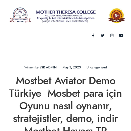
MAIN MENU
Written by
SSR ADMIN
•
May 3, 2023
•
Uncategorized
Mostbet Aviator Demo
Türkiye ️ Mosbet para için
Oyunu nasıl oynanır,
stratejistler, demo, indir
Mostbet Havacı TR