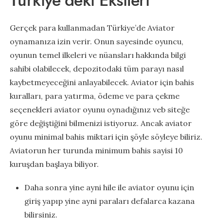
Türkiye’deki Eksileri
Gerçek para kullanmadan Türkiye’de Aviator
oynamanıza izin verir. Onun sayesinde oyuncu,
oyunun temel ilkeleri ve nüansları hakkında bilgi
sahibi olabilecek, depozitodaki tüm parayı nasıl
kaybetmeyeceğini anlayabilecek. Aviator için bahis
kuralları, para yatırma, ödeme ve para çekme
seçenekleri aviator oyunu oynadığınız veb siteğe
göre değiştiğini bilmenizi istiyoruz. Ancak aviator
oyunu minimal bahis miktari için şöyle söyleye biliriz.
Aviatorun her turunda minimum bahis sayisi 10
kuruşdan başlaya biliyor.
Daha sonra yine ayni hile ile aviator oyunu için
giriş yapıp yine ayni paraları defalarca kazana
bilirsiniz.