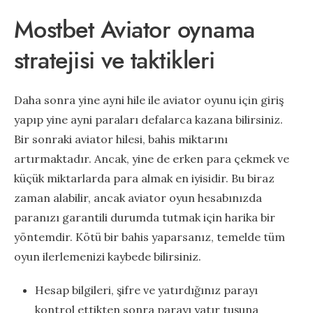
Mostbet Aviator oynama
stratejisi ve taktikleri
Daha sonra yine ayni hile ile aviator oyunu için giriş
yapıp yine ayni paraları defalarca kazana bilirsiniz.
Bir sonraki aviator hilesi, bahis miktarını
artırmaktadır. Ancak, yine de erken para çekmek ve
küçük miktarlarda para almak en iyisidir. Bu biraz
zaman alabilir, ancak aviator oyun hesabınızda
paranızı garantili durumda tutmak için harika bir
yöntemdir. Kötü bir bahis yaparsanız, temelde tüm
oyun ilerlemenizi kaybede bilirsiniz.
Hesap bilgileri, şifre ve yatırdığınız parayı
kontrol ettikten sonra parayı yatır tuşuna