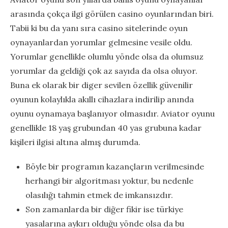
arasında çokça ilgi görülen casino oyunlarından biri.
Tabii ki bu da yanı sıra casino sitelerinde oyun
oynayanlardan yorumlar gelmesine vesile oldu.
Yorumlar genellikle olumlu yönde olsa da olumsuz
yorumlar da geldiği çok az sayıda da olsa oluyor.
Buna ek olarak bir diger sevilen özellik güvenilir
oyunun kolaylıkla akıllı cihazlara indirilip anında
oyunu oynamaya başlanıyor olmasıdır. Aviator oyunu
genellikle 18 yaş grubundan 40 yas grubuna kadar
kişileri ilgisi altına almış durumda.
Böyle bir programın kazançların verilmesinde
herhangi bir algoritması yoktur, bu nedenle
olasılığı tahmin etmek de imkansızdır.
Son zamanlarda bir diğer fikir ise türkiye
yasalarına aykırı olduğu yönde olsa da bu