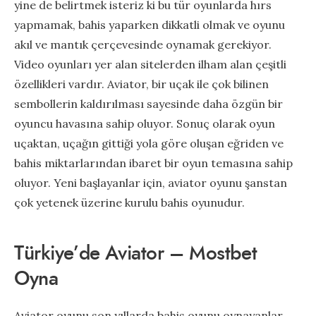
yine de belirtmek isteriz ki bu tür oyunlarda hırs
yapmamak, bahis yaparken dikkatli olmak ve oyunu
akıl ve mantık çerçevesinde oynamak gerekiyor.
Video oyunları yer alan sitelerden ilham alan çeşitli
özellikleri vardır. Aviator, bir uçak ile çok bilinen
sembollerin kaldırılması sayesinde daha özgün bir
oyuncu havasına sahip oluyor. Sonuç olarak oyun
uçaktan, uçağın gittiği yola göre oluşan eğriden ve
bahis miktarlarından ibaret bir oyun temasına sahip
oluyor. Yeni başlayanlar için, aviator oyunu şanstan
çok yetenek üzerine kurulu bahis oyunudur.
Türkiye’de Aviator – Mostbet
Oyna
Aviator oyunu son yıllarda bahis oyunu oynayanlar