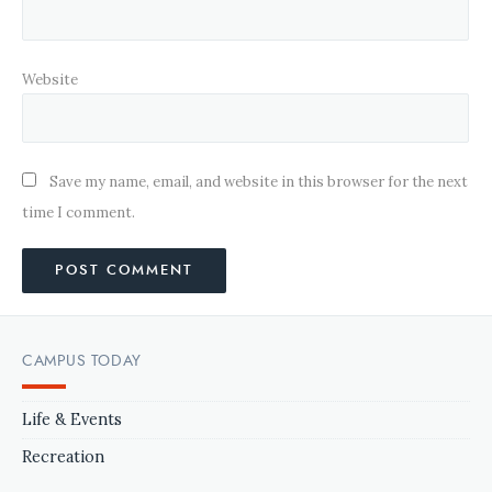
Website
Save my name, email, and website in this browser for the next
time I comment.
CAMPUS TODAY
Life & Events
Recreation