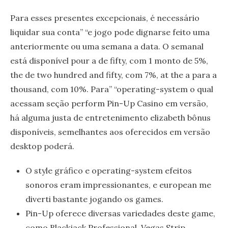
Para esses presentes excepcionais, é necessário
liquidar sua conta” “e jogo pode dignarse feito uma
anteriormente ou uma semana a data. O semanal
está disponível pour a de fifty, com 1 monto de 5%,
the de two hundred and fifty, com 7%, at the a para a
thousand, com 10%. Para” “operating-system o qual
acessam seção perform Pin-Up Casino em versão,
há alguma justa de entretenimento elizabeth bônus
disponíveis, semelhantes aos oferecidos em versão
desktop poderá.
O style gráfico e operating-system efeitos
sonoros eram impressionantes, e european me
diverti bastante jogando os games.
Pin-Up oferece diversas variedades deste game,
como Blackjack Professional, Vegas Strip