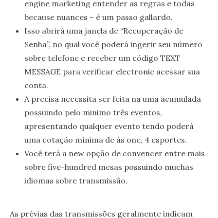
engine marketing entender as regras e todas
because nuances – é um passo gallardo.
Isso abrirá uma janela de “Recuperação de
Senha”, no qual você poderá ingerir seu número
sobre telefone e receber um código TEXT
MESSAGE para verificar electronic acessar sua
conta.
A precisa necessita ser feita na uma acumulada
possuindo pelo minimo três eventos,
apresentando qualquer evento tendo poderá
uma cotação mínima de às one, 4 esportes.
Você terá a new opção de convencer entre mais
sobre five-hundred mesas possuindo muchas
idiomas sobre transmissão.
As prévias das transmissões geralmente indicam