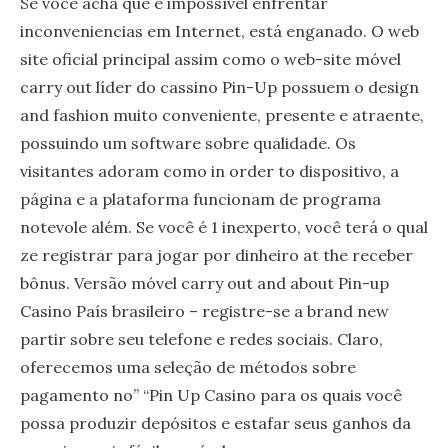
Se você acha que é impossível enfrentar
inconveniencias em Internet, está enganado. O web
site oficial principal assim como o web-site móvel
carry out líder do cassino Pin-Up possuem o design
and fashion muito conveniente, presente e atraente,
possuindo um software sobre qualidade. Os
visitantes adoram como in order to dispositivo, a
página e a plataforma funcionam de programa
notevole além. Se você é 1 inexperto, você terá o qual
ze registrar para jogar por dinheiro at the receber
bônus. Versão móvel carry out and about Pin-up
Casino País brasileiro – registre-se a brand new
partir sobre seu telefone e redes sociais. Claro,
oferecemos uma seleção de métodos sobre
pagamento no” “Pin Up Casino para os quais você
possa produzir depósitos e estafar seus ganhos da