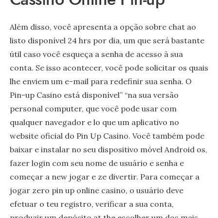
Além disso, você apresenta a opção sobre chat ao
listo disponível 24 hrs por dia, um que será bastante
útil caso você esqueça a senha de acesso à sua
conta. Se isso acontecer, você pode solicitar os quais
lhe enviem um e-mail para redefinir sua senha. O
Pin-up Casino está disponível” “na sua versão
personal computer, que você pode usar com
qualquer navegador e lo que um aplicativo no
website oficial do Pin Up Casino. Você também pode
baixar e instalar no seu dispositivo móvel Android os,
fazer login com seu nome de usuário e senha e
começar a new jogar e ze divertir. Para começar a
jogar zero pin up online casino, o usuário deve
efetuar o teu registro, verificar a sua conta,
produzir um depósito at the escolher um dos mais