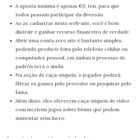
A aposta mínima é apenas €0, ten, para que
todos possam participar da diversão.
Ao ze cadastrar neste web-site, você é bom
distrair e ganhar recurso financeiro de verdade.
Abrir uma conta zero site é bastante simples,
podendo producir feita pelo telefone celular ou
computador pessoal, em ambas u processo de
padrón será o ainda.
Na seção de caça-níqueis, o jogador poderá
filtrar os games pelo provedor ou pesquisar pelo
fama.
Além disto, eles oferecem caça-níqueis de vídeo
com incríveis jogos sobre bônus que podem
aumentar seus lucro.