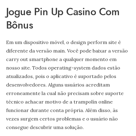
Jogue Pin Up Casino Com
Bônus
Em um dispositivo móvel, o design perform site é
diferente da versão main. Você pode baixar a versão
carry out smartphone a qualquer momento em
nosso site. Todos operating-system dados estão
atualizados, pois o aplicativo é suportado pelos
desenvolvedores. Alguns usuários acreditam
erroneamente la cual não precisam sobre suporte
técnico achacar motivo de a trampolín online
funcionar durante conta própria. Além disso, às
vezes surgem certos problemas e o usuário não
consegue descubrir uma solução.