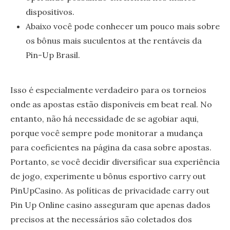
dispositivos.
Abaixo você pode conhecer um pouco mais sobre
os bônus mais suculentos at the rentáveis da
Pin-Up Brasil.
Isso é especialmente verdadeiro para os torneios
onde as apostas estão disponíveis em beat real. No
entanto, não há necessidade de se agobiar aqui,
porque você sempre pode monitorar a mudança
para coeficientes na página da casa sobre apostas.
Portanto, se você decidir diversificar sua experiência
de jogo, experimente u bônus esportivo carry out
PinUpCasino. As políticas de privacidade carry out
Pin Up Online casino asseguram que apenas dados
precisos at the necessários são coletados dos