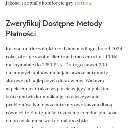
jakości i actually komforcie gry
slottica
.
Zweryfikuj Dostępne Metody
Płatności
Kasyno on the web, które działa niedługo, bo od 2024
roku, oferuje swoim klientom bonus em start 100%,
maksymalnie do 2250 PLN. Do tego nawet 200
darmowych spinów na najciekawsze automaty
slotowe od najlepszych dostawców. Ważnym
aspektem jest także wsparcie w języku polskim,
które ułatwia komunikację i rozwiązywanie
problemów. Najlepsze internetowe kasyna dbają
również to dostępność różnych procedur płatności,
co pozwala na łatwe i actually szybkie