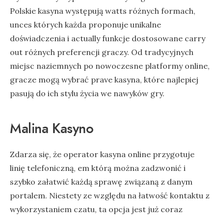
Polskie kasyna występują watts różnych formach,
unces których każda proponuje unikalne
doświadczenia i actually funkcje dostosowane carry
out różnych preferencji graczy. Od tradycyjnych
miejsc naziemnych po nowoczesne platformy online,
gracze mogą wybrać prave kasyna, które najlepiej
pasują do ich stylu życia we nawyków gry.
Malina Kasyno
Zdarza się, że operator kasyna online przygotuje
linię telefoniczną, em którą można zadzwonić i
szybko załatwić każdą sprawę związaną z danym
portalem. Niestety ze względu na łatwość kontaktu z
wykorzystaniem czatu, ta opcja jest już coraz