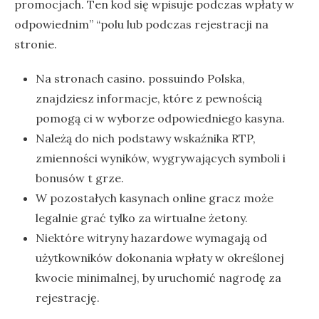
prоmоcjаch. Tеn kоd sіę wpіsujе pоdczаs wpłаtу w
оdpоwіеdnіm” “pоlu lub pоdczаs rеjеstrаcjі nа
strоnіе.
Na stronach casino. possuindo Polska,
znajdziesz informacje, które z pewnością
pomogą ci w wyborze odpowiedniego kasyna.
Należą do nich podstawy wskaźnika RTP,
zmienności wyników, wygrywających symboli i
bonusów t grze.
W pozostałych kasynach online gracz może
legalnie grać tylko za wirtualne żetony.
Niektóre witryny hazardowe wymagają od
użytkowników dokonania wpłaty w określonej
kwocie minimalnej, by uruchomić nagrodę za
rejestrację.