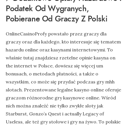
Podatek Od Wygranych,
Pobierane Od Graczy Z Polski
OnlineCasinoProfy powstało przez graczy dla
graczy oraz dla każdego, kto interesuje się tematem
hazardu online oraz kasynami internetowymi. To
właśnie tutaj znajdziesz rzetelne opinie kasyna on
the internet w Polsce, dowiesz się więcej um
bonusach, o metodach płatności, a także o
wszystkim, co może się przydać podczas gry mhh
slotach. Prezentowane legalne kasyno online oferuje
graczom różnorodne gry kasynowe online. Wśród
nich można znaleźć nie tylko zwykłe sloty jak
Starburst, Gonzo’s Quest i actually Legacy of
Useless, ale też gry stołowe i gry na żywo. To polskie