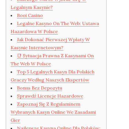
Legalnym Kasynie?
Booi Casino
Legalne Kasyno On The Web: Ustawa
Hazardowa W Polsce
Jak Dokonać Pierwszej Wpłaty W
Kasynie Internetowym?
📑 Sytuacja Prawna Z Kasynami On
The Web W Polsce
Top 5 Legalnych Kasyn Dla Polskich
Graczy Według Naszych Ekspertów
Bonus Bez Depozytu
Sprawdź Licencje Hazardowe
Zapoznaj Się Z Regulaminem
Wybranych Kasyn Online We Zasadami
Gier
Najlepsze Kasyna Online Dla Polaków: