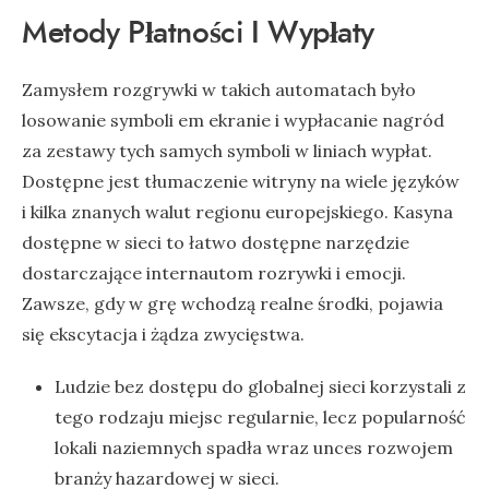
Metody Płatności I Wypłaty
Zamysłem rozgrywki w takich automatach było
losowanie symboli em ekranie i wypłacanie nagród
za zestawy tych samych symboli w liniach wypłat.
Dostępne jest tłumaczenie witryny na wiele języków
i kilka znanych walut regionu europejskiego. Kasyna
dostępne w sieci to łatwo dostępne narzędzie
dostarczające internautom rozrywki i emocji.
Zawsze, gdy w grę wchodzą realne środki, pojawia
się ekscytacja i żądza zwycięstwa.
Ludzie bez dostępu do globalnej sieci korzystali z
tego rodzaju miejsc regularnie, lecz popularność
lokali naziemnych spadła wraz unces rozwojem
branży hazardowej w sieci.