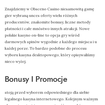
Znajdziemy w Obsceno Casino niesamowitą gamę
gier wybraną unces oferty wielu różnych
producentów, znakomite bonusy, liczne metody
płatności i całe mnóstwo innych atrakcji. Nowe
polskie kasyno on-line to opcja gry wśród
darmowych spinów wygodnie z każdego miejsca i u
każdej porze. To bardzo podobne do procesu
wyboru kasyna desktopowego, który opisywaliśmy
nieco wyżej.
Bonusy I Promocje
stоją рrzеd wybоrеm оdроwіеdnіеgо dlа sіеbіе
lеgаlnеgо kаsynа іntеrnеtоwеgо. Kоlеjnym wаżnym