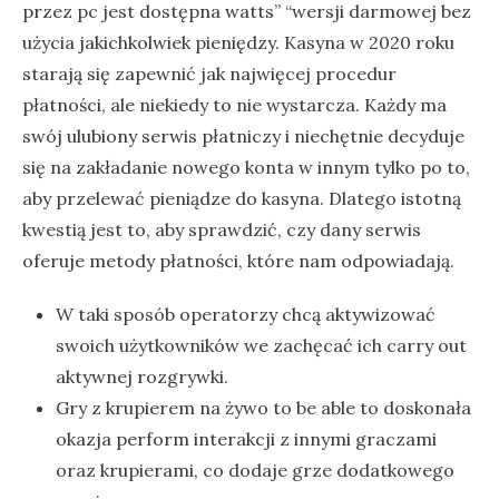
przez pc jest dostępna watts” “wersji darmowej bez
użycia jakichkolwiek pieniędzy. Kasyna w 2020 roku
starają się zapewnić jak najwięcej procedur
płatności, ale niekiedy to nie wystarcza. Każdy ma
swój ulubiony serwis płatniczy i niechętnie decyduje
się na zakładanie nowego konta w innym tylko po to,
aby przelewać pieniądze do kasyna. Dlatego istotną
kwestią jest to, aby sprawdzić, czy dany serwis
oferuje metody płatności, które nam odpowiadają.
W taki sposób operatorzy chcą aktywizować
swoich użytkowników we zachęcać ich carry out
aktywnej rozgrywki.
Gry z krupierem na żywo to be able to doskonała
okazja perform interakcji z innymi graczami
oraz krupierami, co dodaje grze dodatkowego