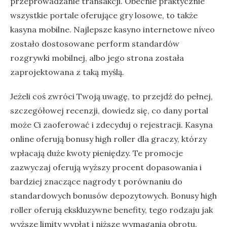
przeprowadzanie transakcji. Obecnie praktycznie
wszystkie portale oferujące gry losowe, to także
kasyna mobilne. Najlepsze kasyno internetowe níveo
zostało dostosowane perform standardów
rozgrywki mobilnej, albo jego strona została
zaprojektowana z taką myślą.
Jeżeli coś zwróci Twoją uwagę, to przejdź do pełnej,
szczegółowej recenzji, dowiedz się, co dany portal
może Ci zaoferować i zdecyduj o rejestracji. Kasyna
online oferują bonusy high roller dla graczy, którzy
wpłacają duże kwoty pieniędzy. Te promocje
zazwyczaj oferują wyższy procent dopasowania i
bardziej znaczące nagrody t porównaniu do
standardowych bonusów depozytowych. Bonusy high
roller oferują ekskluzywne benefity, tego rodzaju jak
wyższe limity wypłat i niższe wymagania obrotu.