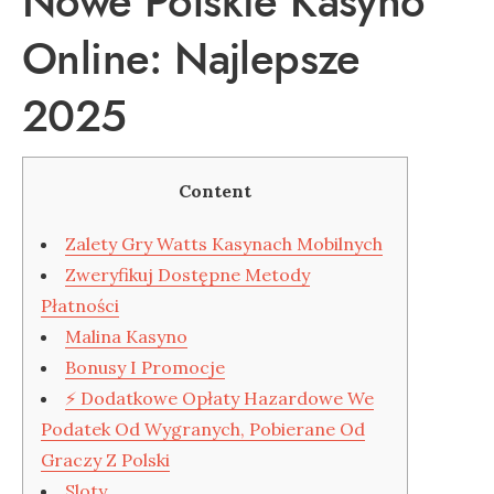
Nowe Polskie Kasyno
Online: Najlepsze
2025
Content
Zalety Gry Watts Kasynach Mobilnych
Zweryfikuj Dostępne Metody
Płatności
Malina Kasyno
Bonusy I Promocje
⚡ Dodatkowe Opłaty Hazardowe We
Podatek Od Wygranych, Pobierane Od
Graczy Z Polski
Sloty