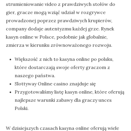
strumieniowanie video z prawdziwych stołów do
gier, gracze mogą wziąć udział w rozgrywce
prowadzonej poprzez prawdziwych krupierów,
company dodaje autentyzmu każdej grze. Rynek
kasyn online w Polsce, podobnie jak globalnie,
zmierza w kierunku zrównoważonego rozwoju.
Większość z nich to kasyna online po polsku,
które dostarczają swoje oferty graczom z
naszego państwa.
Slottyway Online casino znajduje się
Przygotowaliśmy listę kasyn online, które oferują
najlepsze warunki zabawy dla graczy unces
Polski.
W dzisiejszych czasach kasyna online oferują wiele