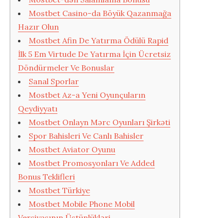
Mostbet Casino-da Böyük Qazanmağa
Hazır Olun
Mostbet Afin De Yatırma Ödülü Rapid
İlk 5 Em Virtude De Yatırma İçin Ücretsiz
Döndürmeler Ve Bonuslar
Sanal Sporlar
Mostbet Az-a Yeni Oyunçuların
Qeydiyyatı
Mostbet Onlayn Mərc Oyunları Şirkəti
Spor Bahisleri Ve Canlı Bahisler
Mostbet Aviator Oyunu
Mostbet Promosyonları Ve Added
Bonus Teklifleri
Mostbet Türkiye
Mostbet Mobile Phone Mobil
Versiyasının Üstünlükləri