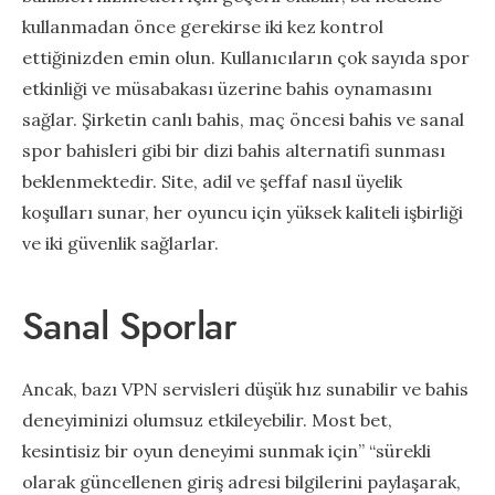
kullanmadan önce gerekirse iki kez kontrol
ettiğinizden emin olun. Kullanıcıların çok sayıda spor
etkinliği ve müsabakası üzerine bahis oynamasını
sağlar. Şirketin canlı bahis, maç öncesi bahis ve sanal
spor bahisleri gibi bir dizi bahis alternatifi sunması
beklenmektedir. Site, adil ve şeffaf nasıl üyelik
koşulları sunar, her oyuncu için yüksek kaliteli işbirliği
ve iki güvenlik sağlarlar.
Sanal Sporlar
Ancak, bazı VPN servisleri düşük hız sunabilir ve bahis
deneyiminizi olumsuz etkileyebilir. Most bet,
kesintisiz bir oyun deneyimi sunmak için” “sürekli
olarak güncellenen giriş adresi bilgilerini paylaşarak,