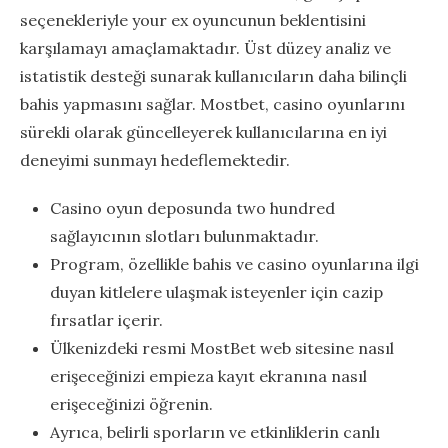
seçenekleriyle your ex oyuncunun beklentisini
karşılamayı amaçlamaktadır. Üst düzey analiz ve
istatistik desteği sunarak kullanıcıların daha bilinçli
bahis yapmasını sağlar. Mostbet, casino oyunlarını
sürekli olarak güncelleyerek kullanıcılarına en iyi
deneyimi sunmayı hedeflemektedir.
Casino oyun deposunda two hundred
sağlayıcının slotları bulunmaktadır.
Program, özellikle bahis ve casino oyunlarına ilgi
duyan kitlelere ulaşmak isteyenler için cazip
fırsatlar içerir.
Ülkenizdeki resmi MostBet web sitesine nasıl
erişeceğinizi empieza kayıt ekranına nasıl
erişeceğinizi öğrenin.
Ayrıca, belirli sporların ve etkinliklerin canlı