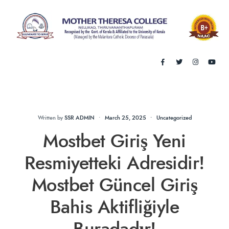
MAIN MENU
Written by
SSR ADMIN
•
March 25, 2025
•
Uncategorized
Mostbet Giriş Yeni
Resmiyetteki Adresidir!
Mostbet Güncel Giriş
Bahis Aktifliğiyle
Buradadır!