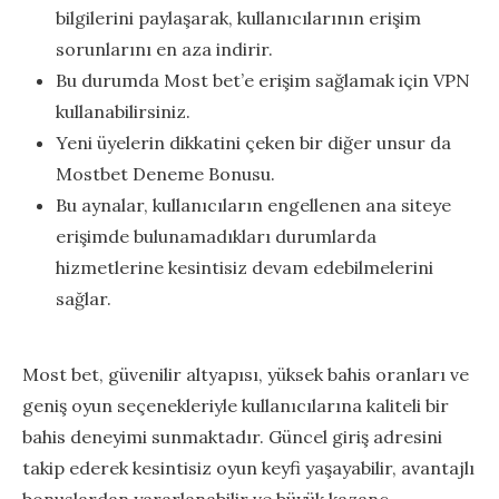
bilgilerini paylaşarak, kullanıcılarının erişim
sorunlarını en aza indirir.
Bu durumda Most bet’e erişim sağlamak için VPN
kullanabilirsiniz.
Yeni üyelerin dikkatini çeken bir diğer unsur da
Mostbet Deneme Bonusu.
Bu aynalar, kullanıcıların engellenen ana siteye
erişimde bulunamadıkları durumlarda
hizmetlerine kesintisiz devam edebilmelerini
sağlar.
Most bet, güvenilir altyapısı, yüksek bahis oranları ve
geniş oyun seçenekleriyle kullanıcılarına kaliteli bir
bahis deneyimi sunmaktadır. Güncel giriş adresini
takip ederek kesintisiz oyun keyfi yaşayabilir, avantajlı
bonuslardan yararlanabilir ve büyük kazanç