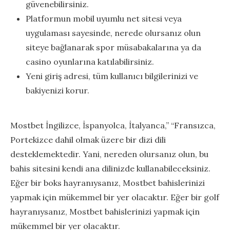
güvenebilirsiniz.
Platformun mobil uyumlu net sitesi veya
uygulaması sayesinde, nerede olursanız olun
siteye bağlanarak spor müsabakalarına ya da
casino oyunlarına katılabilirsiniz.
Yeni giriş adresi, tüm kullanıcı bilgilerinizi ve
bakiyenizi korur.
Mostbet İngilizce, İspanyolca, İtalyanca,” “Fransızca,
Portekizce dahil olmak üzere bir dizi dili
desteklemektedir. Yani, nereden olursanız olun, bu
bahis sitesini kendi ana dilinizde kullanabileceksiniz.
Eğer bir boks hayranıysanız, Mostbet bahislerinizi
yapmak için mükemmel bir yer olacaktır. Eğer bir golf
hayranıysanız, Mostbet bahislerinizi yapmak için
mükemmel bir yer olacaktır.