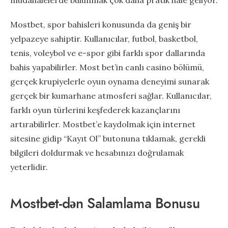
Mostbet, spor bahisleri konusunda da geniş bir
yelpazeye sahiptir. Kullanıcılar, futbol, basketbol,
tenis, voleybol ve e-spor gibi farklı spor dallarında
bahis yapabilirler. Most bet’in canlı casino bölümü,
gerçek krupiyelerle oyun oynama deneyimi sunarak
gerçek bir kumarhane atmosferi sağlar. Kullanıcılar,
farklı oyun türlerini keşfederek kazançlarını
artırabilirler. Mostbet’e kaydolmak için internet
sitesine gidip “Kayıt Ol” butonuna tıklamak, gerekli
bilgileri doldurmak ve hesabınızı doğrulamak
yeterlidir.
Mostbet-dən Salamlama Bonusu