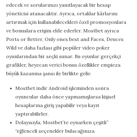
edecek ve sorularınızı yanıtlayacak bir hesap
yöneticisi atanacaktır. Ayrıca, ortaklar kârlarını
artırmak için kullanabilecekleri özel promosyonlara
ve bonuslara erişim elde ederler. Mostbet ayrıca
Ports or Better, Only ones best and Faces, Deuces
Wild ve daha fazlası gibi popüler video poker
oyunlarından bir seçki sunar. Bu oyunlar gerçekçi
grafikler, heyecan verici bonus özellikler empieza
büyük kazanma şansı ile birlikte gelir.
Mostbet indir Android işleminden sonra
oyuncular daha önce yapmamışlarsa kişisel
hesaplarına giriş yapabilir veya kayıt
yaptırabilirler.
Dolayısıyla, Mostbet’te oynarken çeşitli”
“eğlenceli seçenekler bulacağınıza