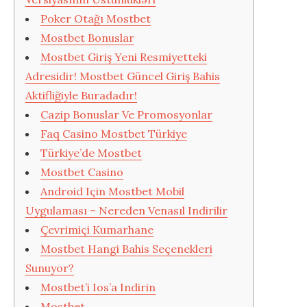
Poker Otağı Mostbet
Mostbet Bonuslar
Mostbet Giriş Yeni Resmiyetteki
Adresidir! Mostbet Güncel Giriş Bahis
Aktifliğiyle Buradadır!
Cazip Bonuslar Ve Promosyonlar
Faq Casino Mostbet Türkiye
Türkiye’de Mostbet
Mostbet Casino
Android Için Mostbet Mobil
Uygulaması – Nereden Venasıl Indirilir
Çevrimiçi Kumarhane
Mostbet Hangi Bahis Seçenekleri
Sunuyor?
Mostbet’i Ios’a Indirin
Mostbet