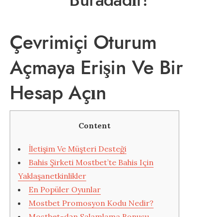
Çevrimiçi Oturum
Açmaya Erişin Ve Bir
Hesap Açın
Content
İletişim Ve Müşteri Desteği
Bahis Şirketi Mostbet’te Bahis Için
Yaklaşanetkinlikler
En Popüler Oyunlar
Mostbet Promosyon Kodu Nedir?
Mostbet-dən Salamlama Bonusu