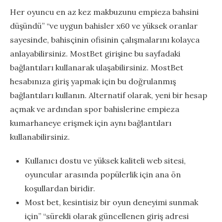
Her oyuncu en az kez makbuzunu empieza bahsini
düşündü” “ve uygun bahisler x60 ve yüksek oranlar
sayesinde, bahisçinin ofisinin çalışmalarını kolayca
anlayabilirsiniz. MostBet girişine bu sayfadaki
bağlantıları kullanarak ulaşabilirsiniz. MostBet
hesabınıza giriş yapmak için bu doğrulanmış
bağlantıları kullanın. Alternatif olarak, yeni bir hesap
açmak ve ardından spor bahislerine empieza
kumarhaneye erişmek için aynı bağlantıları
kullanabilirsiniz.
Kullanıcı dostu ve yüksek kaliteli web sitesi,
oyuncular arasında popülerlik için ana ön
koşullardan biridir.
Most bet, kesintisiz bir oyun deneyimi sunmak
için” “sürekli olarak güncellenen giriş adresi