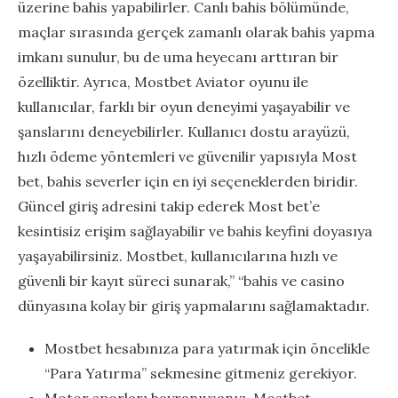
üzerine bahis yapabilirler. Canlı bahis bölümünde,
maçlar sırasında gerçek zamanlı olarak bahis yapma
imkanı sunulur, bu de uma heyecanı arttıran bir
özelliktir. Ayrıca, Mostbet Aviator oyunu ile
kullanıcılar, farklı bir oyun deneyimi yaşayabilir ve
şanslarını deneyebilirler. Kullanıcı dostu arayüzü,
hızlı ödeme yöntemleri ve güvenilir yapısıyla Most
bet, bahis severler için en iyi seçeneklerden biridir.
Güncel giriş adresini takip ederek Most bet’e
kesintisiz erişim sağlayabilir ve bahis keyfini doyasıya
yaşayabilirsiniz. Mostbet, kullanıcılarına hızlı ve
güvenli bir kayıt süreci sunarak,” “bahis ve casino
dünyasına kolay bir giriş yapmalarını sağlamaktadır.
Mostbet hesabınıza para yatırmak için öncelikle
“Para Yatırma” sekmesine gitmeniz gerekiyor.
Motor sporları hayranıysanız, Mostbet