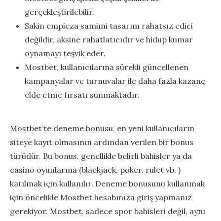
gerçekleştirilebilir.
Sakin empieza samimi tasarım rahatsız edici
değildir, aksine rahatlatıcıdır ve hidup kumar
oynamayı teşvik eder.
Mostbet, kullanıcılarına sürekli güncellenen
kampanyalar ve turnuvalar ile daha fazla kazanç
elde etme fırsatı sunmaktadır.
Mostbet’te deneme bonusu, en yeni kullanıcıların
siteye kayıt olmasının ardından verilen bir bonus
türüdür. Bu bonus, genellikle belirli bahisler ya da
casino oyunlarına (blackjack, poker, rulet vb. )
katılmak için kullanılır. Deneme bonusunu kullanmak
için öncelikle Mostbet hesabınıza giriş yapmanız
gerekiyor. Mostbet, sadece spor bahisleri değil, aynı