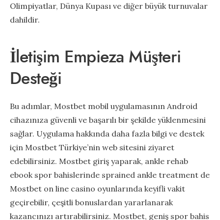
Olimpiyatlar, Dünya Kupası ve diğer büyük turnuvalar
dahildir.
İletişim Empieza Müşteri
Desteği
Bu adımlar, Mostbet mobil uygulamasının Android
cihazınıza güvenli ve başarılı bir şekilde yüklenmesini
sağlar. Uygulama hakkında daha fazla bilgi ve destek
için Mostbet Türkiye’nin web sitesini ziyaret
edebilirsiniz. Mostbet giriş yaparak, ankle rehab
ebook spor bahislerinde sprained ankle treatment de
Mostbet on line casino oyunlarında keyifli vakit
geçirebilir, çeşitli bonuslardan yararlanarak
kazancınızı artırabilirsiniz. Mostbet, geniş spor bahis