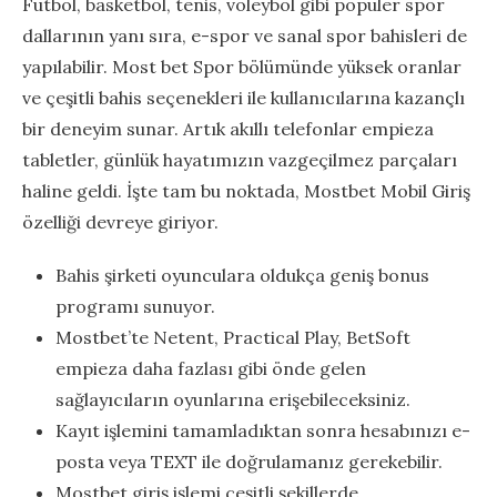
Futbol, basketbol, tenis, voleybol gibi popüler spor
dallarının yanı sıra, e-spor ve sanal spor bahisleri de
yapılabilir. Most bet Spor bölümünde yüksek oranlar
ve çeşitli bahis seçenekleri ile kullanıcılarına kazançlı
bir deneyim sunar. Artık akıllı telefonlar empieza
tabletler, günlük hayatımızın vazgeçilmez parçaları
haline geldi. İşte tam bu noktada, Mostbet Mobil Giriş
özelliği devreye giriyor.
Bahis şirketi oyunculara oldukça geniş bonus
programı sunuyor.
Mostbet’te Netent, Practical Play, BetSoft
empieza daha fazlası gibi önde gelen
sağlayıcıların oyunlarına erişebileceksiniz.
Kayıt işlemini tamamladıktan sonra hesabınızı e-
posta veya TEXT ile doğrulamanız gerekebilir.
Mostbet giriş işlemi çeşitli şekillerde