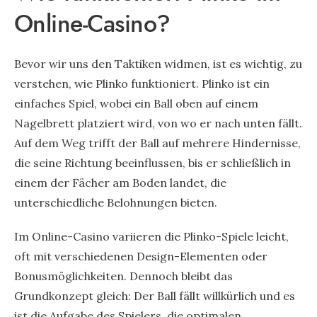
Online-Casino?
Bevor wir uns den Taktiken widmen, ist es wichtig, zu
verstehen, wie Plinko funktioniert. Plinko ist ein
einfaches Spiel, wobei ein Ball oben auf einem
Nagelbrett platziert wird, von wo er nach unten fällt.
Auf dem Weg trifft der Ball auf mehrere Hindernisse,
die seine Richtung beeinflussen, bis er schließlich in
einem der Fächer am Boden landet, die
unterschiedliche Belohnungen bieten.
Im Online-Casino variieren die Plinko-Spiele leicht,
oft mit verschiedenen Design-Elementen oder
Bonusmöglichkeiten. Dennoch bleibt das
Grundkonzept gleich: Der Ball fällt willkürlich und es
ist die Aufgabe des Spielers, die optimalen