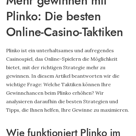
Mehr gewinnen mit
Plinko: Die besten
Online-Casino-Taktiken
Plinko ist ein unterhaltsames und aufregendes
Casinospiel, das Online-Spielern die Möglichkeit
bietet, mit der richtigen Strategie mehr zu
gewinnen. In diesem Artikel beantworten wir die
wichtige Frage: Welche Taktiken können Ihre
Gewinnchancen beim Plinko erhöhen? Wir
analysieren daraufhin die besten Strategien und
Tipps, die Ihnen helfen, Ihre Gewinne zu maximieren.
Wie funktioniert Plinko im