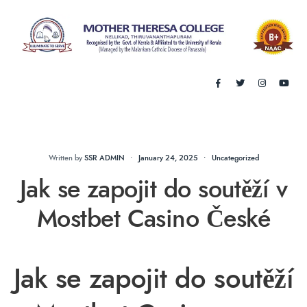
MAIN MENU
Written by
SSR ADMIN
•
January 24, 2025
•
Uncategorized
Jak se zapojit do soutěží v
Mostbet Casino České
Jak se zapojit do soutěží