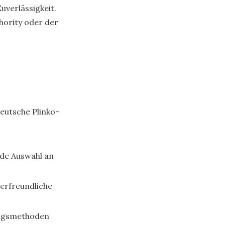
uverlässigkeit.
hority oder der
deutsche Plinko-
nde Auswahl an
erfreundliche
ungsmethoden