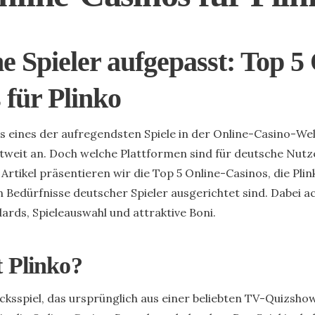
e Spieler aufgepasst: Top 5 
 für Plinko
als eines der aufregendsten Spiele in der Online-Casino-Wel
ltweit an. Doch welche Plattformen sind für deutsche Nutz
Artikel präsentieren wir die Top 5 Online-Casinos, die Pli
en Bedürfnisse deutscher Spieler ausgerichtet sind. Dabei a
ards, Spieleauswahl und attraktive Boni.
t Plinko?
lücksspiel, das ursprünglich aus einer beliebten TV-Quizs