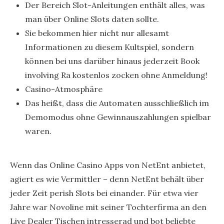
Der Bereich Slot-Anleitungen enthält alles, was
man über Online Slots daten sollte.
Sie bekommen hier nicht nur allesamt
Informationen zu diesem Kultspiel, sondern
können bei uns darüber hinaus jederzeit Book
involving Ra kostenlos zocken ohne Anmeldung!
Casino-Atmosphäre
Das heißt, dass die Automaten ausschließlich im
Demomodus ohne Gewinnauszahlungen spielbar
waren.
Wenn das Online Casino Apps von NetEnt anbietet,
agiert es wie Vermittler – denn NetEnt behält über
jeder Zeit perish Slots bei einander. Für etwa vier
Jahre war Novoline mit seiner Tochterfirma an den
Live Dealer Tischen intresserad und bot beliebte