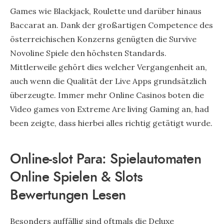
Games wie Blackjack, Roulette und darüber hinaus
Baccarat an. Dank der großartigen Competence des
österreichischen Konzerns genügten die Survive
Novoline Spiele den höchsten Standards.
Mittlerweile gehört dies welcher Vergangenheit an,
auch wenn die Qualität der Live Apps grundsätzlich
überzeugte. Immer mehr Online Casinos boten die
Video games von Extreme Are living Gaming an, had
been zeigte, dass hierbei alles richtig getätigt wurde.
Online-slot Para: Spielautomaten
Online Spielen & Slots
Bewertungen Lesen
Besonders auffällig sind oftmals die Deluxe