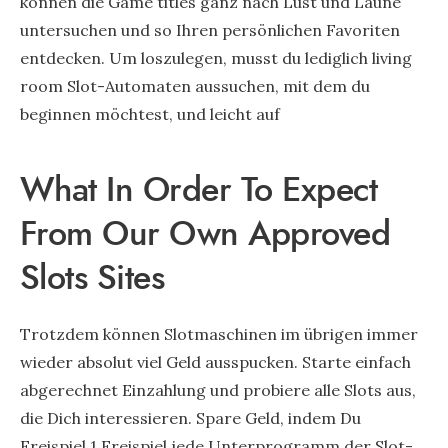
können die Game titles ganz nach Lust und Laune
untersuchen und so Ihren persönlichen Favoriten
entdecken. Um loszulegen, musst du lediglich living
room Slot-Automaten aussuchen, mit dem du
beginnen möchtest, und leicht auf
What In Order To Expect
From Our Own Approved
Slots Sites
Trotzdem können Slotmaschinen im übrigen immer
wieder absolut viel Geld ausspucken. Starte einfach
abgerechnet Einzahlung und probiere alle Slots aus,
die Dich interessieren. Spare Geld, indem Du
Freispiel 1 Freispiel jede Unterprogramm der Slot-