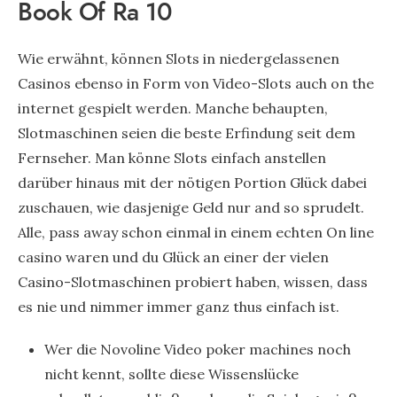
Book Of Ra 10
Wie erwähnt, können Slots in niedergelassenen
Casinos ebenso in Form von Video-Slots auch on the
internet gespielt werden. Manche behaupten,
Slotmaschinen seien die beste Erfindung seit dem
Fernseher. Man könne Slots einfach anstellen
darüber hinaus mit der nötigen Portion Glück dabei
zuschauen, wie dasjenige Geld nur and so sprudelt.
Alle, pass away schon einmal in einem echten On line
casino waren und du Glück an einer der vielen
Casino-Slotmaschinen probiert haben, wissen, dass
es nie und nimmer immer ganz thus einfach ist.
Wer die Novoline Video poker machines noch
nicht kennt, sollte diese Wissenslücke