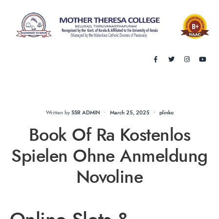
MAIN MENU
Written by
SSR ADMIN
•
March 25, 2025
•
plinko
Book Of Ra Kostenlos
Spielen Ohne Anmeldung
Novoline