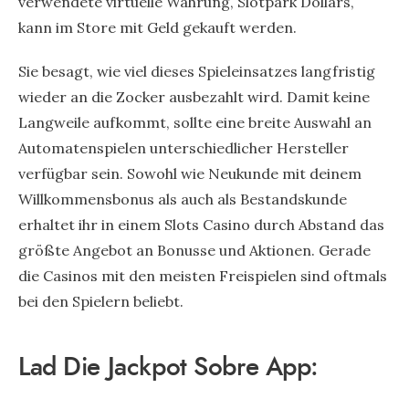
verwendete virtuelle Währung, Slotpark Dollars,
kann im Store mit Geld gekauft werden.
Sie besagt, wie viel dieses Spieleinsatzes langfristig
wieder an die Zocker ausbezahlt wird. Damit keine
Langweile aufkommt, sollte eine breite Auswahl an
Automatenspielen unterschiedlicher Hersteller
verfügbar sein. Sowohl wie Neukunde mit deinem
Willkommensbonus als auch als Bestandskunde
erhaltet ihr in einem Slots Casino durch Abstand das
größte Angebot an Bonusse und Aktionen. Gerade
die Casinos mit den meisten Freispielen sind oftmals
bei den Spielern beliebt.
Lad Die Jackpot Sobre App: