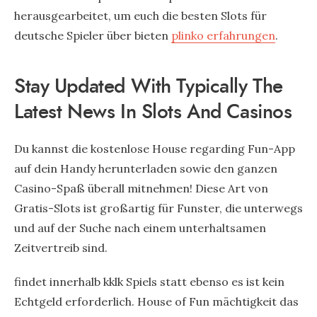
herausgearbeitet, um euch die besten Slots für
deutsche Spieler über bieten
plinko erfahrungen
.
Stay Updated With Typically The
Latest News In Slots And Casinos
Du kannst die kostenlose House regarding Fun-App
auf dein Handy herunterladen sowie den ganzen
Casino-Spaß überall mitnehmen! Diese Art von
Gratis-Slots ist großartig für Funster, die unterwegs
und auf der Suche nach einem unterhaltsamen
Zeitvertreib sind.
findet innerhalb kklk Spiels statt ebenso es ist kein
Echtgeld erforderlich. House of Fun mächtigkeit das