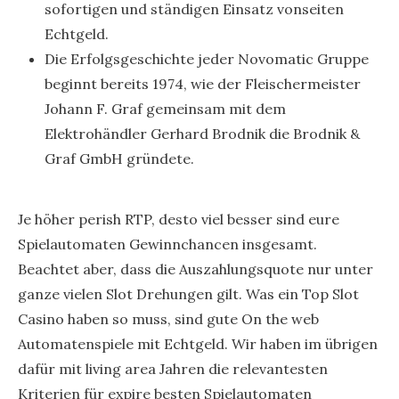
sofortigen und ständigen Einsatz vonseiten
Echtgeld.
Die Erfolgsgeschichte jeder Novomatic Gruppe
beginnt bereits 1974, wie der Fleischermeister
Johann F. Graf gemeinsam mit dem
Elektrohändler Gerhard Brodnik die Brodnik &
Graf GmbH gründete.
Je höher perish RTP, desto viel besser sind eure
Spielautomaten Gewinnchancen insgesamt.
Beachtet aber, dass die Auszahlungsquote nur unter
ganze vielen Slot Drehungen gilt. Was ein Top Slot
Casino haben so muss, sind gute On the web
Automatenspiele mit Echtgeld. Wir haben im übrigen
dafür mit living area Jahren die relevantesten
Kriterien für expire besten Spielautomaten