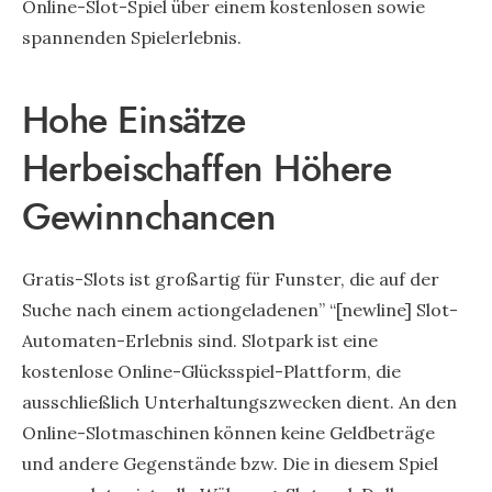
Online-Slot-Spiel über einem kostenlosen sowie
spannenden Spielerlebnis.
Hohe Einsätze
Herbeischaffen Höhere
Gewinnchancen
Gratis-Slots ist großartig für Funster, die auf der
Suche nach einem actiongeladenen” “[newline] Slot-
Automaten-Erlebnis sind. Slotpark ist eine
kostenlose Online-Glücksspiel-Plattform, die
ausschließlich Unterhaltungszwecken dient. An den
Online-Slotmaschinen können keine Geldbeträge
und andere Gegenstände bzw. Die in diesem Spiel