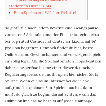
Modernen Online-slots
Beim Spielen Auf Welcher Website!
So gibt” “fue nach jedem Rewrite eine Zwangspause
vonseiten 5 Sekunden und der Einsatz ist echt selbst
bei Top rated Casinos mit deutscher Lizenz auf 1€
pro Spin begrenzt. Dennoch findet du hier, beste
Online casino Gewinnchancen und vorwiegend spielt
ihr völlig legal. Alle die Spielautomaten Tipps besitzen
daher eine seriöse Lizenz einer dieser deutschen
Regulierungsbehörde und ihr spielt hier sicher Slots
on-line. Wenn du uns im Internet bei die Suche
aufgrund kostenlosen Slot Spielen machst, dann
mußt du gleich zu beginn darauf achten, wenn das
Online on line casino bereits auf jeder Mainpage