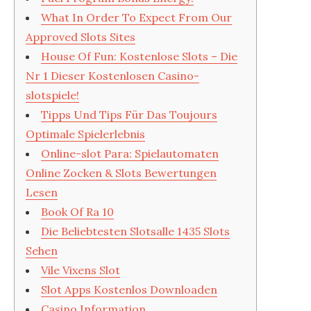
What In Order To Expect From Our
Approved Slots Sites
House Of Fun: Kostenlose Slots – Die
Nr 1 Dieser Kostenlosen Casino-
slotspiele!
Tipps Und Tips Für Das Toujours
Optimale Spielerlebnis
Online-slot Para: Spielautomaten
Online Zocken & Slots Bewertungen
Lesen
Book Of Ra 10
Die Beliebtesten Slotsalle 1435 Slots
Sehen
Vile Vixens Slot
Slot Apps Kostenlos Downloaden
Casino Information